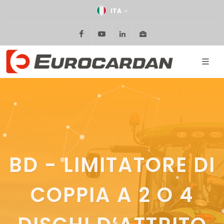
ITA
Facebook
Youtube
Linkedin
Area riservata
BD - LIMITATORE DI
COPPIA A 2 O 4