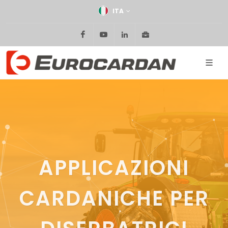
ITA
Facebook
Youtube
Linkedin
Area riservata
APPLICAZIONI
CARDANICHE PER